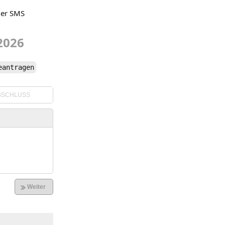
der SMS
2026
eantragen