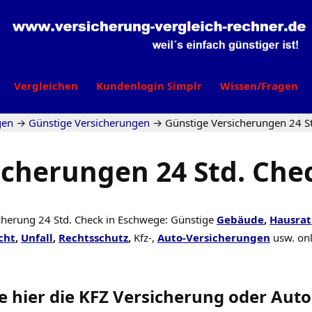
Vergleichen
Kundenlogin Simplr
Wissen/Fragen
gen
→
Günstige Versicherungen
→
Günstige Versicherungen 24 S
icherungen 24 Std. Che
cherung 24 Std. Check in Eschwege: Günstige
Gebäude
,
Hausrat
cht
,
Unfall
,
Rechtsschutz
,
Kfz-,
Auto-Versicherungen
usw. on
e hier die KFZ Versicherung oder Aut