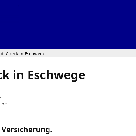
td. Check in Eschwege
ck in Eschwege
,
line
o Versicherung.