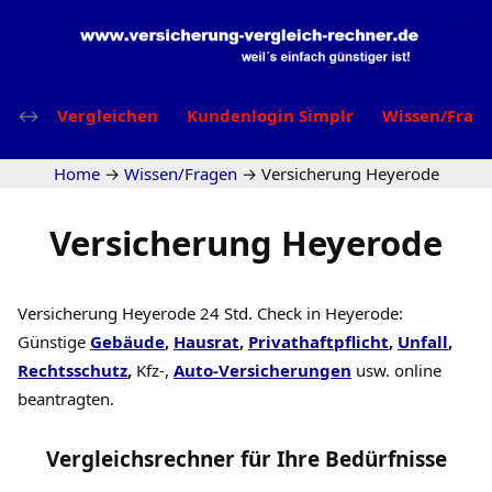
Vergleichen
Kundenlogin Simplr
Wissen/Frag
Home
→
Wissen/Fragen
→
Versicherung Heyerode
Versicherung Heyerode
Versicherung Heyerode 24 Std. Check in Heyerode:
Günstige
Gebäude
,
Hausrat
,
Privathaftpflicht
,
Unfall
,
Rechtsschutz
,
Kfz-,
Auto-Versicherungen
usw. online
beantragten.
Vergleichsrechner
für Ihre
Bedürfnisse