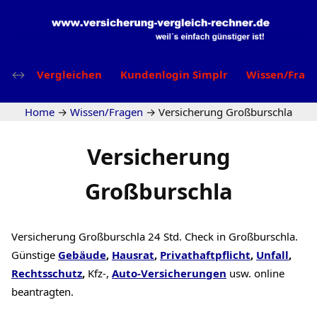
Vergleichen
Kundenlogin Simplr
Wissen/Frag
Home
→
Wissen/Fragen
→
Versicherung Großburschla
Versicherung
Großburschla
Versicherung Großburschla 24 Std. Check in Großburschla.
Günstige
Gebäude
,
Hausrat
,
Privathaftpflicht
,
Unfall
,
Rechtsschutz
,
Kfz-,
Auto-Versicherungen
usw. online
beantragten.