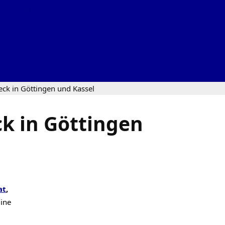
eck in Göttingen und Kassel
k in Göttingen
at
,
line