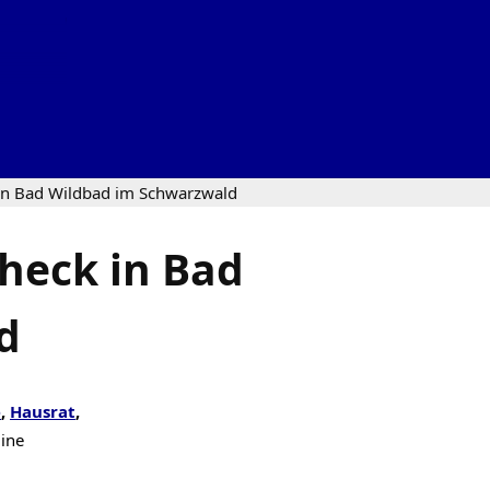
 in Bad Wildbad im Schwarzwald
heck in Bad
d
e
,
Hausrat
,
line