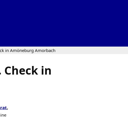
heck in Amöneburg Amorbach
 Check in
rat
,
line