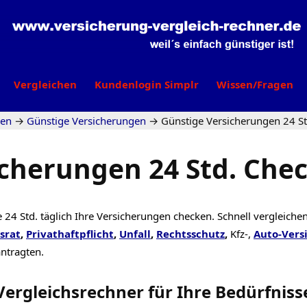
Vergleichen
Kundenlogin Simplr
Wissen/Fragen
gen
→
Günstige Versicherungen
→
Günstige Versicherungen 24 St
cherungen 24 Std. Chec
 24 Std. täglich Ihre Versicherungen checken. Schnell vergleiche
srat
,
Privathaftpflicht
,
Unfall
,
Rechtsschutz
,
Kfz-,
Auto-Vers
antragten.
Vergleichsrechner
für Ihre
Bedürfniss