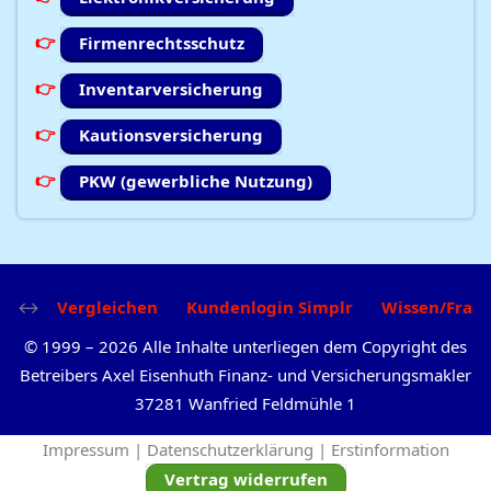
Firmenrechtsschutz
Inventarversicherung
Kautionsversicherung
PKW (gewerbliche Nutzung)
Vergleichen
Kundenlogin Simplr
Wissen/Frag
©
1999
–
2026
Alle Inhalte unterliegen dem Copyright des
Betreibers Axel Eisenhuth Finanz- und Versicherungsmakler
37281 Wanfried Feldmühle 1
Impressum |
Datenschutzerklärung |
Erstinformation
Vertrag widerrufen