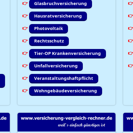
Glasbruchversicherung
Hausratversicherung
Photovoltaik
Rechtsschutz
Tier-OP Krankenversicherung
Unfallversicherung
Veranstaltungshaftpflicht
Wohngebäudeversicherung