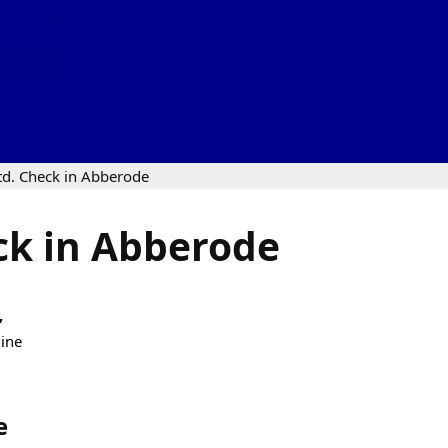
td. Check in Abberode
ck in Abberode
,
line
e