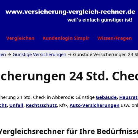
Vergleichen
Kundenlogin Simplr
Wissen/Fragen
gen
→
Günstige Versicherungen
→
Günstige Versicherungen 24 S
icherungen 24 Std. Che
cherung 24 Std. Check in Abberode: Günstige
Gebäude
,
Hausrat
cht
,
Unfall
,
Rechtsschutz
,
Kfz-,
Auto-Versicherungen
usw. on
Vergleichsrechner
für Ihre
Bedürfniss