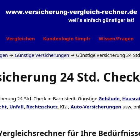
Vergleichen
Kundenlogin Simplr
Wissen/Fragen
agen
→
Günstige Versicherungen
→
Günstige Versicherung 24 Std
sicherung 24 Std. Check
cherung 24 Std. Check in Barmstedt: Günstige
Gebäude
,
Hausra
cht
,
Unfall
,
Rechtsschutz
,
Kfz-,
Auto-Versicherungen
usw. on
Vergleichsrechner
für Ihre
Bedürfniss