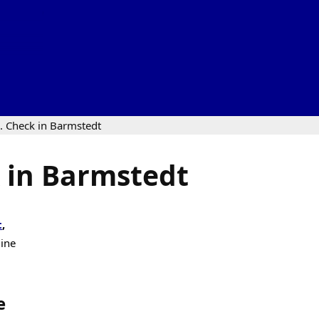
. Check in Barmstedt
 in Barmstedt
t
,
line
e