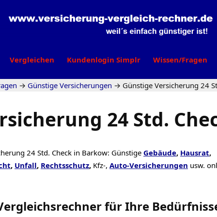
Vergleichen
Kundenlogin Simplr
Wissen/Fragen
ragen
→
Günstige Versicherungen
→
Günstige Versicherung 24 S
rsicherung 24 Std. Che
cherung 24 Std. Check in Barkow: Günstige
Gebäude
,
Hausrat
,
cht
,
Unfall
,
Rechtsschutz
,
Kfz-,
Auto-Versicherungen
usw. on
Vergleichsrechner
für Ihre
Bedürfniss