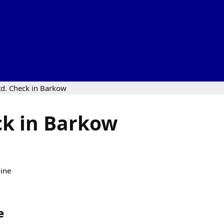
td. Check in Barkow
ck in Barkow
line
e