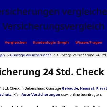
Vergleichen
Kundenlogin Simplr
Wissen/Fragen
gen
→
Günstige Versicherungen
→
Günstige Versicherung 24 Std
icherung 24 Std. Chec
4 Std. Check in Babensham: Günstige
Gebäude
,
Hausrat
,
Priva
schutz
,
Kfz-,
Auto-Versicherungen
usw. online beantragten.