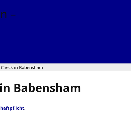
. Check in Babensham
k in Babensham
thaftpflicht
,