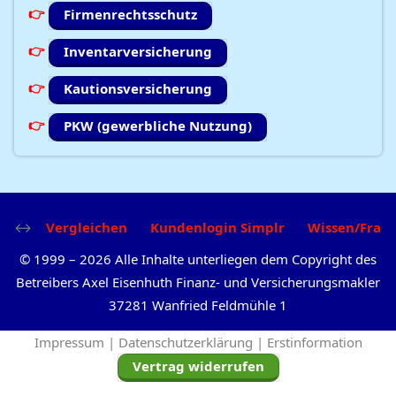
Firmenrechtsschutz
Inventarversicherung
Kautionsversicherung
PKW (gewerbliche Nutzung)
Vergleichen
Kundenlogin Simplr
Wissen/Frag
©
1999
–
2026
Alle Inhalte unterliegen dem Copyright des
Betreibers Axel Eisenhuth Finanz- und Versicherungsmakler
37281 Wanfried Feldmühle 1
Impressum |
Datenschutzerklärung |
Erstinformation
Vertrag widerrufen