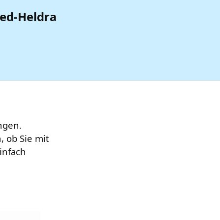
ied-Heldra
ngen.
 ob Sie mit
infach