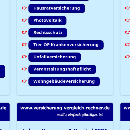
Hausratversicherung
Photovoltaik
Rechtsschutz
Tier-OP Krankenversicherung
Unfallversicherung
Veranstaltungshaftpflicht
Wohngebäudeversicherung