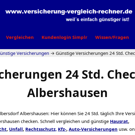
Vergleichen
Kundenlogin Simplr
Wissen/Fragen
ünstige Versicherungen
→
Günstige Versicherungen 24 Std. Chec
cherungen 24 Std. Chec
Albershausen
bersdorf Albershausen: Hier können Sie 24 Std. täglich Ihre Ver
ershausen checken. Schnell vergleichen und günstige
Hausrat
,
cht
,
Unfall
,
Rechtsschutz,
Kfz-
,
Auto-Versicherungen
usw. on