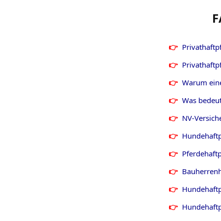
F
Privathaftp
Privathaftp
Warum eine 
Was bedeute
NV-Versiche
Hundehaftp
Pferdehaftp
Bauherrenh
Hundehaftpf
Hundehaftpf