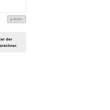
ter der
hsrechner
.