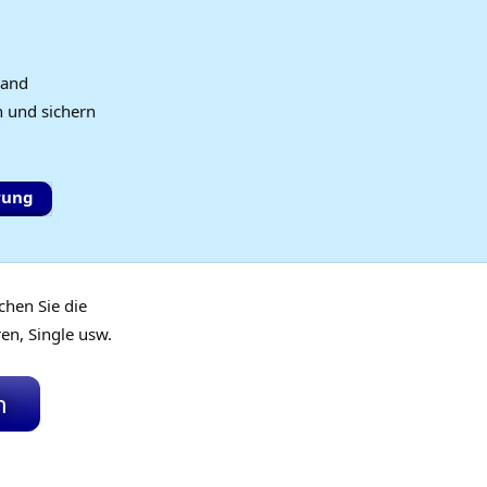
6
land
n und sichern
rung
chen Sie die
en, Single usw.
n