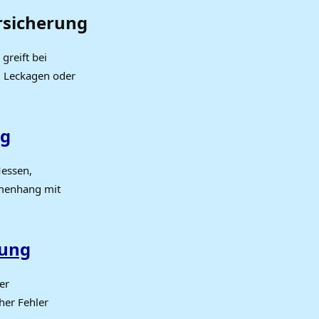
rsicherung
greift bei
, Leckagen oder
ng
Messen,
mmenhang mit
rung
er
her Fehler