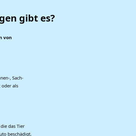
gen gibt es?
en von
nen-, Sach-
 oder als
die das Tier
uto beschädigt.