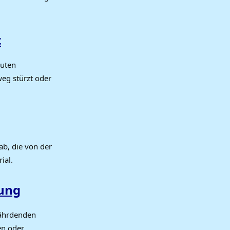
t
auten
eg stürzt oder
b, die von der
ial.
rung
fährdenden
en oder