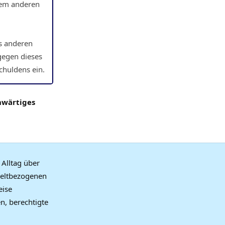
 dem anderen
es anderen
gegen dieses
schuldens ein.
nwärtiges
Alltag über
weltbezogenen
eise
n, berechtigte