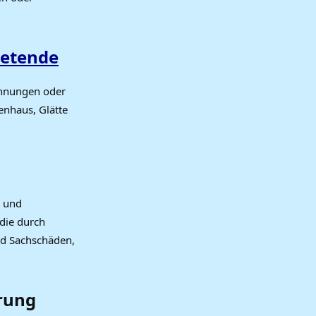
ietende
ohnungen oder
enhaus, Glätte
n und
die durch
nd Sachschäden,
rung