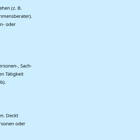
hen (z. B.
hmensberater).
en- oder
rsonen-, Sach-
n Tätigkeit
b).
en. Deckt
ersonen oder