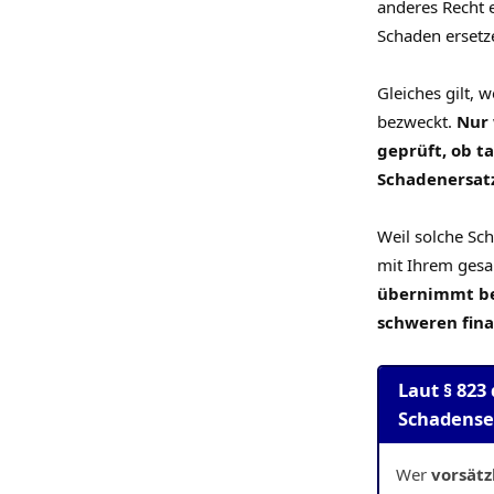
anderes Recht 
Schaden ersetz
Gleiches gilt,
bezweckt.
Nur 
geprüft, ob t
Schadenersatz
Weil solche Sc
mit Ihrem gesa
übernimmt be
schweren fina
Laut § 823
Schadenser
Wer
vorsätz