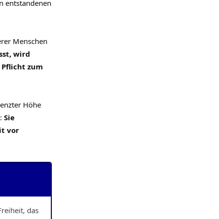
en entstandenen
derer Menschen
st, wird
 Pflicht zum
renzter Höhe
g:
Sie
t vor
reiheit, das