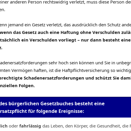
einer anderen Person rechtswidrig verletzt, muss diese Person d
en.
 wenn jemand ein Gesetz verletzt, das ausdrücklich den Schutz an
wenn das Gesetz auch eine Haftung ohne Verschulden zuläs
atsächlich ein Verschulden vorliegt – nur dann besteht eine
.
hadenersatzforderungen sehr hoch sein können und Sie in unbeg
mten Vermögen haften, ist die Haftpflichtversicherung so wichti
rechtigte Schadenersatzforderungen und schützt Sie dami
nziellen Folgen.
 des bürgerlichen Gesetzbuches besteht eine
satzpflicht für folgende Ereignisse:
lich
oder
fahrlässig
das Leben, den Körper, die Gesundheit, die F