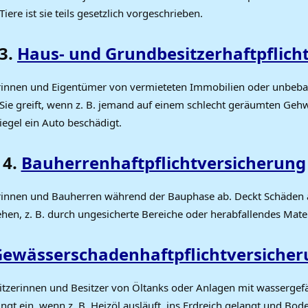
iere ist sie teils gesetzlich vorgeschrieben.
3.
Haus- und Grundbesitzerhaftpflich
rinnen und Eigentümer von vermieteten Immobilien oder unbeb
Sie greift, wenn z. B. jemand auf einem schlecht geräumten Gehw
iegel ein Auto beschädigt.
4.
Bauherrenhaftpflichtversicherung
rinnen und Bauherren während der Bauphase ab. Deckt Schäden a
hen, z. B. durch ungesicherte Bereiche oder herabfallendes Mater
Gewässerschadenhaftpflichtversiche
sitzerinnen und Besitzer von Öltanks oder Anlagen mit wasserge
ringt ein, wenn z. B. Heizöl ausläuft, ins Erdreich gelangt und Bod