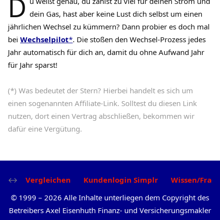
D
u weißt genau, du zahlst zu viel für deinen Strom und
dein Gas, hast aber keine Lust dich selbst um einen
jährlichen Wechsel zu kümmern? Dann probier es doch mal
bei
Wechselpilot
*
. Die stoßen den Wechsel-Prozess jedes
Jahr automatisch für dich an, damit du ohne Aufwand Jahr
für Jahr sparst!
(*) Was bedeutet der Stern? Hierbei handelt es sich um
einen sogenannten Affiliate-Link. Solltest du diesen Link
nutzen, dort einen Vertrag abschließen, bekommen wir
dafür eine Vergütung.
Vergleichen
Kundenlogin Simplr
Wissen/Frag
©
1999
–
2026
Alle Inhalte unterliegen dem Copyright des
Betreibers Axel Eisenhuth Finanz- und Versicherungsmakler