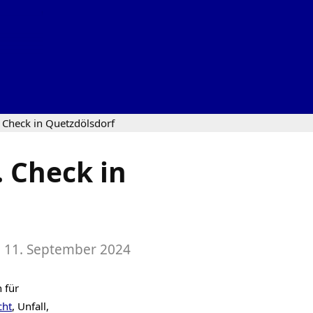
 Check in Quetzdölsdorf
 Check in
:
11. September 2024
 für
cht
, Unfall,