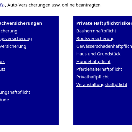
fz
-, Auto-Versicherungen usw. online beantragten.
Sachversicherungen
Private Haftpflichtrisike
icherung
Bauherrnhaftpflicht
ngsversicherung
Bootsversicherung
versicherung
Gewässerschadenhaftpflich
Haus und Grundstück
aik
Hundehaftpflicht
utz
Pferdehalterhaftpflicht
Privathaftpflicht
Veranstaltungshaftpflicht
ungshaftpflicht
äude