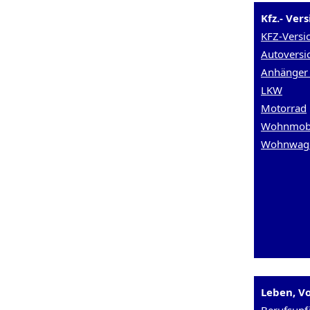
Kfz.- Ver
KFZ-Versi
Autoversi
Anhänger 
LKW
Motorrad
Wohnmob
Wohnwag
Leben, Vo