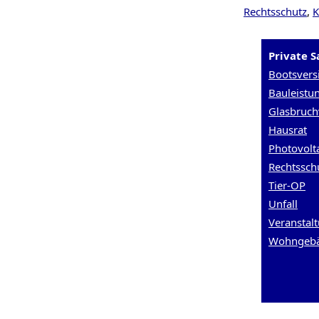
Rechtsschutz
,
K
Private 
Bootsvers
Bauleistu
Glasbruch
Hausrat
Photovolt
Rechtssch
Tier-OP
Unfall
Veranstalt
Wohngeb