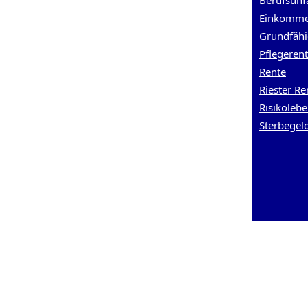
Berufsunf
Einkomme
Grundfähi
Pflegeren
Rente
Riester Re
Risikoleb
Sterbegel