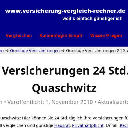
Vergleichen
Kundenlogin Simplr
Wissen/Fragen
en
→
Günstige Versicherungen
→
Günstige Versicherungen 24 St
 Versicherungen 24 Std.
Quaschwitz
h
Veröffentlicht:
1. November 2010
Aktualisiert
uaschwitz: Hier können Sie 24 Std. täglich Ihre Versicherungen f
ll vergleichen und günstige
Hausrat
,
Privathaftpflicht
, Unfall,
Rec