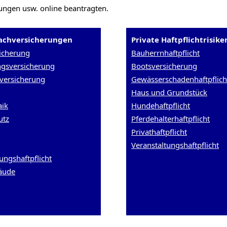
ungen usw. online beantragten.
Sachversicherungen
Private Haftpflichtrisike
icherung
Bauherrnhaftpflicht
ngsversicherung
Bootsversicherung
versicherung
Gewässerschadenhaftpflich
Haus und Grundstück
aik
Hundehaftpflicht
utz
Pferdehalterhaftpflicht
Privathaftpflicht
Veranstaltungshaftpflicht
ungshaftpflicht
äude