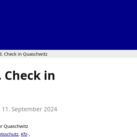
d. Check in Quaschwitz
 Check in
:
11. September 2024
ür Quaschwitz
htsschutz
,
Kfz
-,