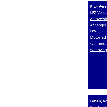
Kfz.- Ver
KFZ-Versi
Autoversi
Anhänger 
LKW
Motorrad
Wohnmob
Wohnwag
Leben, Vo