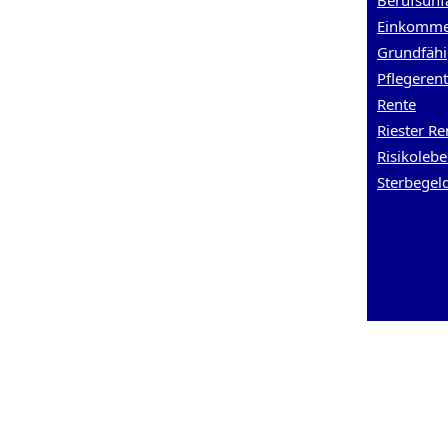
Berufsunf
Einkomme
Grundfähi
Pflegeren
Rente
Riester Re
Risikoleb
Sterbegel