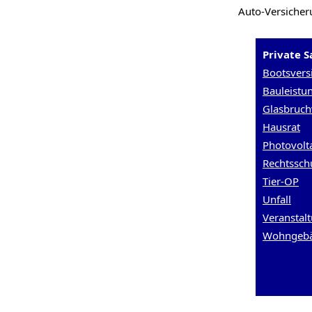
Auto-Versicher
Private 
Bootsvers
Bauleistu
Glasbruch
Hausrat
Photovolt
Rechtssch
Tier-OP
Unfall
Veranstalt
Wohngeb