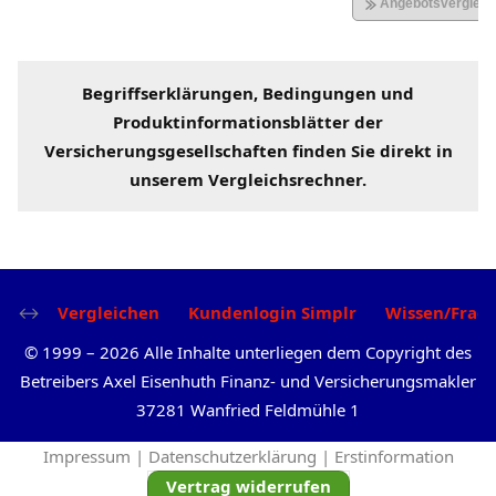
Begriffserklärungen
, Bedingungen und
Produktinformationsblätter der
Versicherungsgesellschaften
finden Sie direkt in
unserem
Vergleichsrechner
.
Vergleichen
Kundenlogin Simplr
Wissen/Frag
©
1999
–
2026
Alle Inhalte unterliegen dem Copyright des
Betreibers Axel Eisenhuth Finanz- und Versicherungsmakler
37281 Wanfried Feldmühle 1
Impressum |
Datenschutzerklärung |
Erstinformation
Vertrag widerrufen