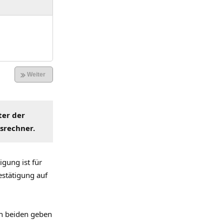
ter der
hsrechner
.
gung ist für
estätigung auf
n beiden geben