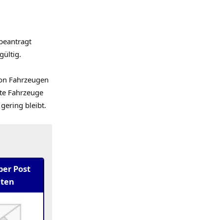
 beantragt
ültig.
von Fahrzeugen
rte Fahrzeuge
gering bleibt.
 per Post
lten