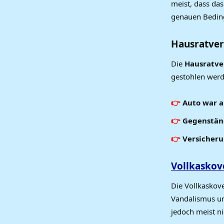
meist, dass das
genauen Beding
Hausratver
Die
Hausratve
gestohlen werd
Auto war 
Gegenständ
Versicheru
Vollkaskov
Die Vollkaskov
Vandalismus un
jedoch meist ni