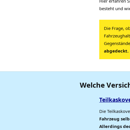
Hier erfahren S
besteht und wi
Die Frage, o
Fahrzeughalt
Gegenstände
abgedeckt.
Welche Versic
Teilkaskov
Die Teilkaskov
Fahrzeug selb
Allerdings de