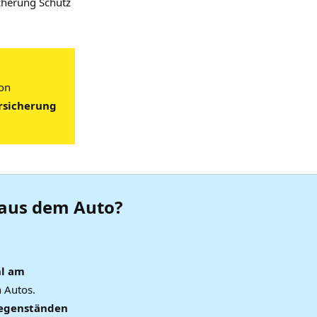
icherung Schutz
von
ersicherung
 aus dem Auto?
hl am
n Autos.
 Gegenständen