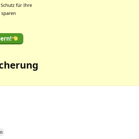
Schutz für Ihre
d sparen
ern!
icherung
6
n