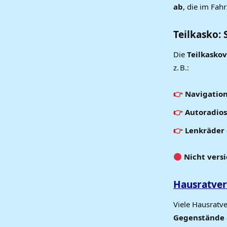
ab
, die im Fah
Teilkasko: 
Die
Teilkasko
z. B.:
Navigatio
Autoradios
Lenkräder 
Nicht vers
Hausratver
Viele Hausratv
Gegenstände 