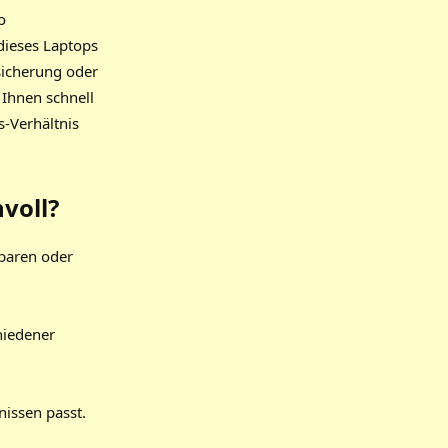
o
 dieses Laptops
sicherung oder
 Ihnen schnell
s-Verhältnis
voll?
hbaren oder
hiedener
nissen passt.