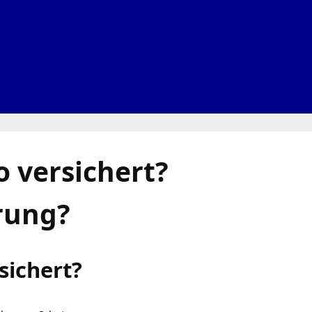
 versichert?
rung?
sichert?