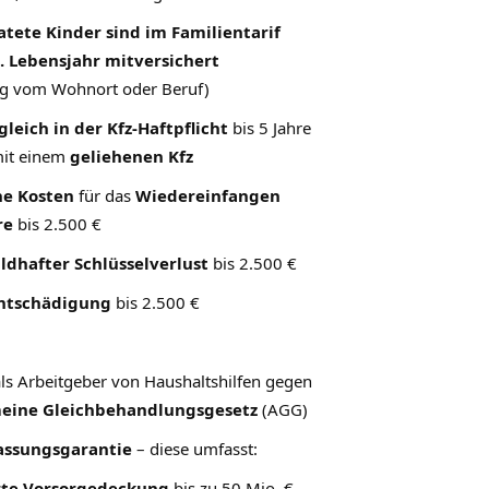
tete Kinder sind im Familientarif
. Lebensjahr mitversichert
g vom Wohnort oder Beruf)
leich in der Kfz-Haftpflicht
bis 5 Jahre
mit einem
geliehenen Kfz
he Kosten
für das
Wiedereinfangen
re
bis 2.500 €
ldhafter Schlüsselverlust
bis 2.500 €
ntschädigung
bis 2.500 €
ls Arbeitgeber von Haushaltshilfen gegen
eine Gleichbehandlungsgesetz
(AGG)
ssungsgarantie
– diese umfasst:
rte Vorsorgedeckung
bis zu 50 Mio. €