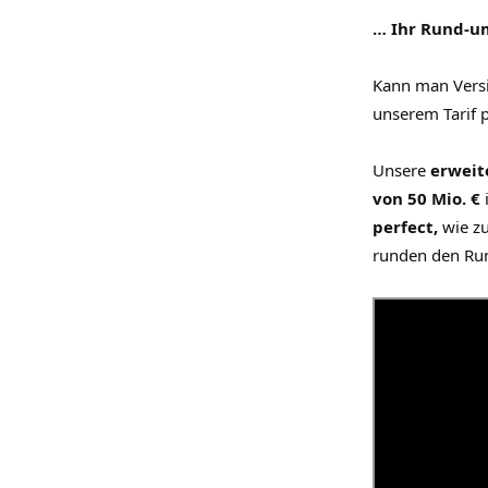
… Ihr Rund-u
Kann man Versi
unserem Tarif 
Unsere
erweit
von 50 Mio. €
perfect,
wie z
runden den Run