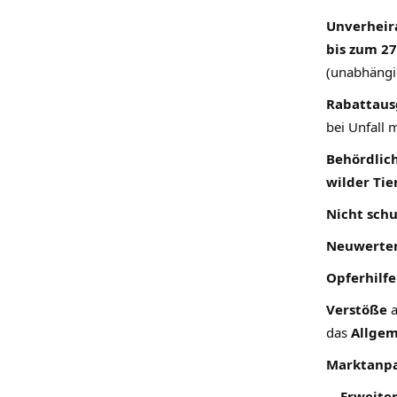
Unverheira
bis zum 27
(unabhängi
Rabattausg
bei Unfall 
Behördlic
wilder Tie
Nicht schu
Neuwerte
Opferhilfe
Verstöße
a
das
Allgem
Marktanpa
Erweite