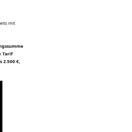
eits mit
kungssumme
im
Tarif
 2.500 €,