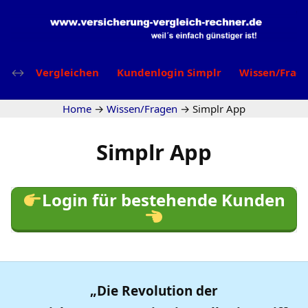
Vergleichen
Kundenlogin Simplr
Wissen/Frag
Home
→
Wissen/Fragen
→
Simplr App
Simplr App
Login für bestehende Kunden
„Die Revolution der