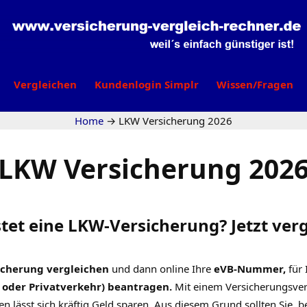
Vergleichen
Kundenlogin Simplr
Wissen/Fragen
Home
→
LKW Versicherung
2026
LKW Versicherung
202
tet eine LKW-Versicherung? Jetzt verg
cherung vergleichen
und dann online Ihre
eVB-Nummer
,
für 
oder Privatverkehr) beantragen.
Mit einem Versicherungsver
n lässt sich kräftig Geld sparen. Aus diesem Grund sollten Sie, b