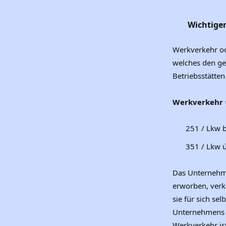
Wichtiger
Werkverkehr od
welches den ge
Betriebsstätte
Werkverkehr
251 / Lkw b
351 / Lkw ü
Das Unternehme
erworben, verka
sie für sich sel
Unternehmens g
Werkverkehr is