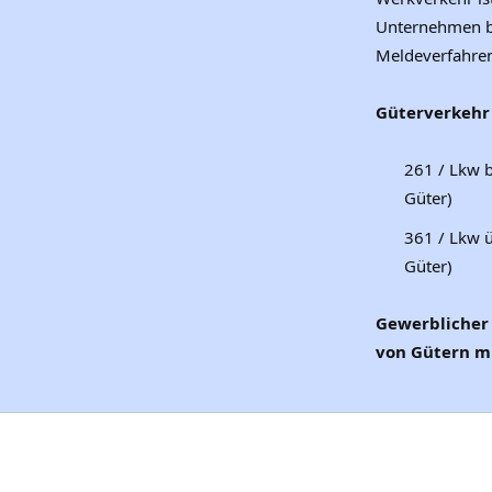
Unternehmen be
Meldeverfahren
Güterverkehr
261 / Lkw b
Güter)
361 / Lkw ü
Güter)
Gewerblicher 
von Gütern mi