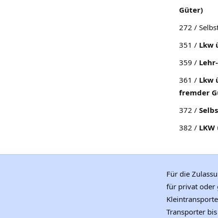
Güter)
272 / Selb
351 /
Lkw 
359 /
Lehr
361 /
Lkw 
fremder G
372 /
Selb
382 /
LKW 
Für die Zulassu
für privat oder
Kleintransport
Transporter bi