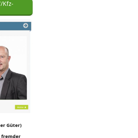
/Kfz-
er Güter)
t fremder