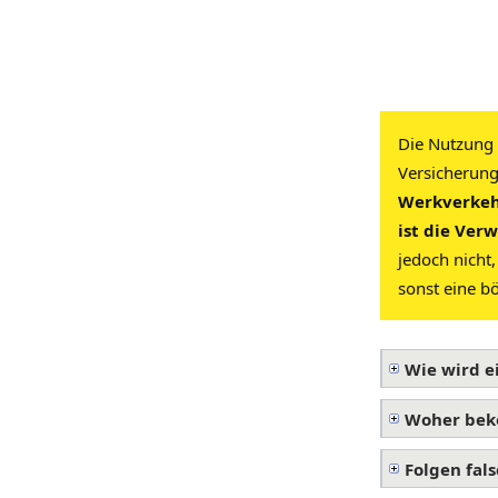
Die Nutzung 
Versicherung
Werkverkehr
ist die Ver
jedoch nicht,
sonst eine b
Wie wird e
Woher bek
Folgen fal