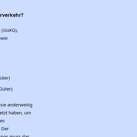
erverkehr?
z (GüKG),
zwei
üter)
Güter)
sie anderweitig
setzt haben, um
des
 Der
dings muss das