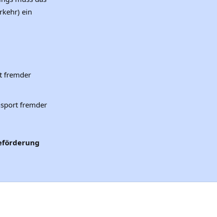
kehr) ein
t fremder
nsport fremder
Beförderung