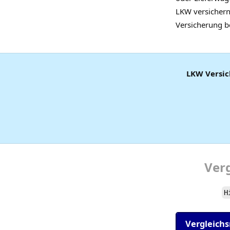
LKW versichern
Versicherung b
LKW Versi
Ver
H
Vergleich