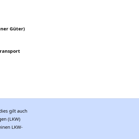
ner Güter)
ransport
 dies gilt auch
agen (LKW)
 einen LKW-