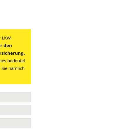
r LKW-
ür den
ersicherung,
ies bedeutet
t Sie nämlich