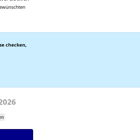
ewünschten
ise checken,
2026
en