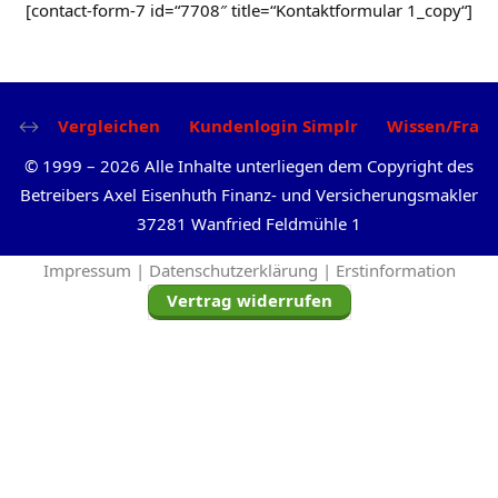
[contact-form-7 id=“7708″ title=“Kontaktformular 1_copy“]
Vergleichen
Kundenlogin Simplr
Wissen/Frag
©
1999
–
2026
Alle Inhalte unterliegen dem Copyright des
Betreibers Axel Eisenhuth Finanz- und Versicherungsmakler
37281 Wanfried Feldmühle 1
Impressum |
Datenschutzerklärung |
Erstinformation
Vertrag widerrufen