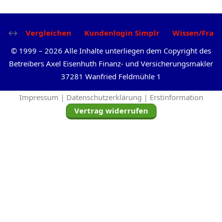
Vergleichen
Kundenlogin Simplr
Wissen/Frag
©
1999
–
2026
Alle Inhalte unterliegen dem Copyright des
Betreibers Axel Eisenhuth Finanz- und Versicherungsmakler
37281 Wanfried Feldmühle 1
Impressum |
Datenschutzerklärung |
Erstinformation
Vertrag widerrufen