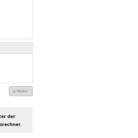
ter der
hsrechner
.