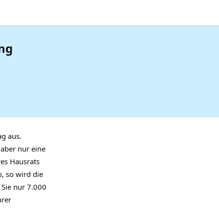
ung
ag aus.
aber nur eine
res Hausrats
, so wird die
 Sie nur 7.000
hrer