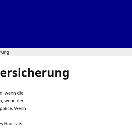
erung
versicherung
en, wenn die
o, wenn der
spolice. Wenn
es Hausrats