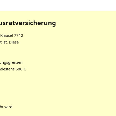
usratversicherung
 Klausel 7712
 ist. Diese
gungsgrenzen
ndestens 600 €
ht wird