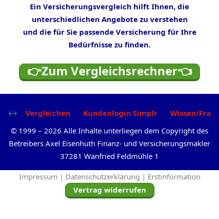
Ein Versicherungsvergleich hilft Ihnen, die
unterschiedlichen Angebote zu verstehen
und die für Sie passende Versicherung für Ihre
Bedürfnisse zu finden.
👉Zum Vergleichsrechner👈
Vergleichen
Kundenlogin Simplr
Wissen/Frag
©
1999
–
2026
Alle Inhalte unterliegen dem Copyright des
Betreibers Axel Eisenhuth Finanz- und Versicherungsmakler
37281 Wanfried Feldmühle 1
Impressum |
Datenschutzerklärung |
Erstinformation
Vertrag widerrufen