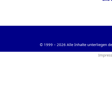
©
1999
–
2026
Alle Inhalte unterliegen 
Impres