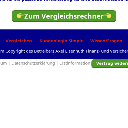
Zum Vergleichsrechner
Vergleichen
Kundenlogin Simplr
Wissen/Fragen
dem Copyright des Betreibers Axel Eisenhuth Finanz- und Versic
sum |
Datenschutzerklärung |
Erstinformation
Vertrag wider