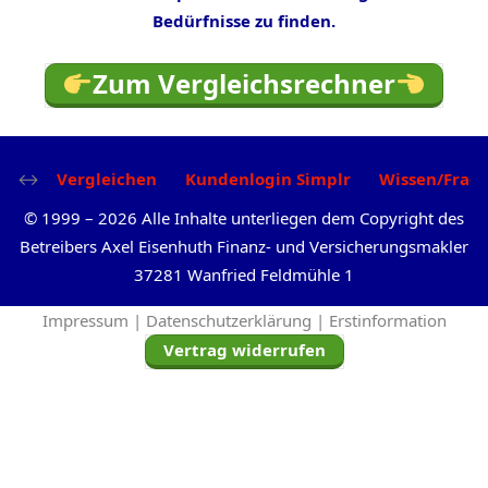
Bedürfnisse zu finden.
Zum Vergleichsrechner
Vergleichen
Kundenlogin Simplr
Wissen/Frag
©
1999
–
2026
Alle Inhalte unterliegen dem Copyright des
Betreibers Axel Eisenhuth Finanz- und Versicherungsmakler
37281 Wanfried Feldmühle 1
Impressum |
Datenschutzerklärung |
Erstinformation
Vertrag widerrufen