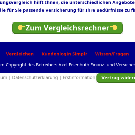
rungsvergleich hilft Ihnen, die unterschiedlichen Angebote
ie für Sie passende Versicherung für Ihre Bedürfnisse zu f
Zum Vergleichsrechner
Vergleichen
Kundenlogin Simplr
Wissen/Fragen
dem Copyright des Betreibers Axel Eisenhuth Finanz- und Versic
sum |
Datenschutzerklärung |
Erstinformation
Vertrag wider