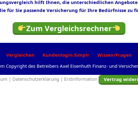
rungsvergleich hilft Ihnen, die unterschiedlichen Angebote
ie für Sie passende Versicherung für Ihre Bedürfnisse zu f
Zum Vergleichsrechner
Vergleichen
Kundenlogin Simplr
Wissen/Fragen
dem Copyright des Betreibers Axel Eisenhuth Finanz- und Versic
sum |
Datenschutzerklärung |
Erstinformation
Vertrag wider