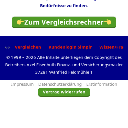
Bedürfnisse zu finden.
Zum Vergleichsrechner
Vergleichen
Kundenlogin Simplr
Wissen/Frag
©
1999
–
2026
Alle Inhalte unterliegen dem Copyright des
Betreibers Axel Eisenhuth Finanz- und Versicherungsmakler
37281 Wanfried Feldmühle 1
Impressum |
Datenschutzerklärung |
Erstinformation
Vertrag widerrufen